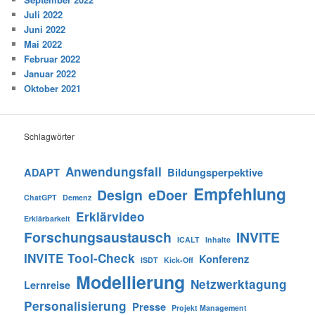
Juli 2022
Juni 2022
Mai 2022
Februar 2022
Januar 2022
Oktober 2021
Schlagwörter
Anwendungsfall
ADAPT
Bildungsperpektive
Empfehlung
Design
eDoer
ChatGPT
Demenz
Erklärvideo
Erklärbarkeit
Forschungsaustausch
INVITE
ICALT
Inhalte
INVITE Tool-Check
Konferenz
ISDT
Kick-Off
Modellierung
Netzwerktagung
Lernreise
Personalisierung
Presse
Projekt Management