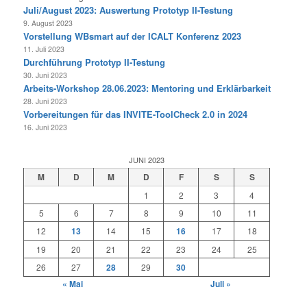
Juli/August 2023: Auswertung Prototyp II-Testung
9. August 2023
Vorstellung WBsmart auf der ICALT Konferenz 2023
11. Juli 2023
Durchführung Prototyp II-Testung
30. Juni 2023
Arbeits-Workshop 28.06.2023: Mentoring und Erklärbarkeit
28. Juni 2023
Vorbereitungen für das INVITE-ToolCheck 2.0 in 2024
16. Juni 2023
JUNI 2023
M
D
M
D
F
S
S
1
2
3
4
5
6
7
8
9
10
11
12
13
14
15
16
17
18
19
20
21
22
23
24
25
26
27
28
29
30
« Mai
Juli »