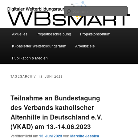
Zum
Zum
INVITE Project – Bildungswissenschaftliche Grundlegung eines smarten KI-
basierten digitalen Weiterbildungsraums für die Altenhilfe mittels
primären
sekundären
Such
personalisierter Empfehlungssysteme
Inhalt
Inhalt
springen
springen
WBsmart
Hauptmenü
Aktuelles
Projektbeschreibung
Projektkonsortium
KI-basierter Weiterbildungsraum
Arbeitsziele
Publikation & Medien
TAGESARCHIV:
13. JUNI 2023
Teilnahme an Bundestagung
des Verbands katholischer
Altenhilfe in Deutschland e.V.
(VKAD) am 13.-14.06.2023
Veröffentlicht am
13. Juni 2023
von
Mareike Jessica