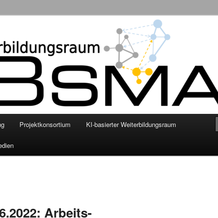
nschaftliche Grundlegung eines smarten KI-basierten digitalen
enhilfe mittels personalisierter Empfehlungssysteme
ng
Projektkonsortium
KI-basierter Weiterbildungsraum
edien
6.2022: Arbeits-