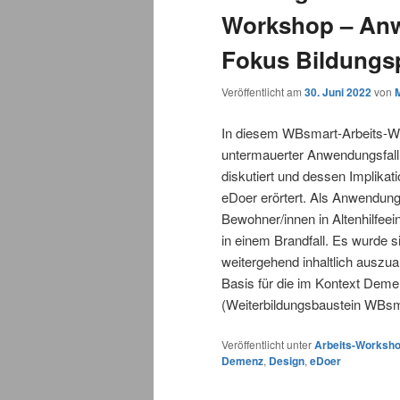
Workshop – Anw
Fokus Bildungs
Veröffentlicht am
30. Juni 2022
von
In diesem WBsmart-Arbeits-Wor
untermauerter Anwendungsfall m
diskutiert und dessen Implikati
eDoer erörtert. Als Anwendungs
Bewohner/innen in Altenhilfeei
in einem Brandfall. Es wurde s
weitergehend inhaltlich auszua
Basis für die im Kontext Deme
(Weiterbildungsbaustein WBsma
Veröffentlicht unter
Arbeits-Worksh
Demenz
,
Design
,
eDoer