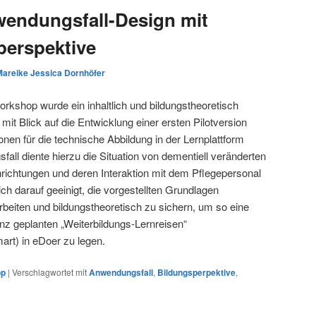
endungsfall-Design mit
perspektive
Mareike Jessica Dornhöfer
kshop wurde ein inhaltlich und bildungstheoretisch
it Blick auf die Entwicklung einer ersten Pilotversion
onen für die technische Abbildung in der Lernplattform
fall diente hierzu die Situation von dementiell veränderten
nrichtungen und deren Interaktion mit dem Pflegepersonal
ich darauf geeinigt, die vorgestellten Grundlagen
rbeiten und bildungstheoretisch zu sichern, um so eine
nz geplanten „Weiterbildungs-Lernreisen“
rt) in eDoer zu legen.
op
|
Verschlagwortet mit
Anwendungsfall
,
Bildungsperpektive
,