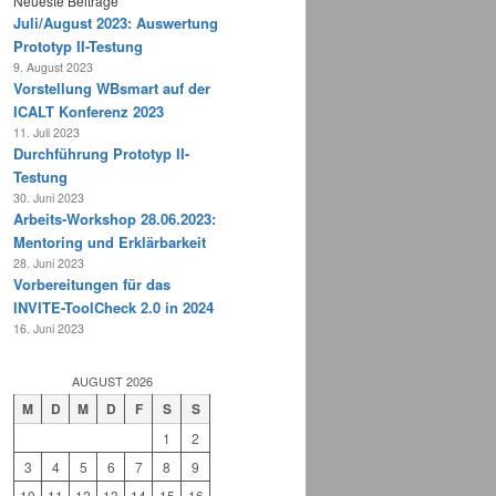
Neueste Beiträge
Juli/August 2023: Auswertung
Prototyp II-Testung
9. August 2023
Vorstellung WBsmart auf der
ICALT Konferenz 2023
11. Juli 2023
Durchführung Prototyp II-
Testung
30. Juni 2023
Arbeits-Workshop 28.06.2023:
Mentoring und Erklärbarkeit
28. Juni 2023
Vorbereitungen für das
INVITE-ToolCheck 2.0 in 2024
16. Juni 2023
AUGUST 2026
M
D
M
D
F
S
S
1
2
3
4
5
6
7
8
9
10
11
12
13
14
15
16