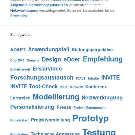
Allgemein
,
Forschungsaustausch
veröffentlicht und mit
Netzwerktagung
verschlagwortet. Setze ein Lesezeichen für den
Permalink
.
Schlagwörter
Anwendungsfall
ADAPT
Bildungsperpektive
Empfehlung
Design
eDoer
ChatGPT
Demenz
Erklärvideo
Erklärbarkeit
Forschungsaustausch
INVITE
ICALT
Inhalte
INVITE Tool-Check
Konferenz
ISDT
Kick-Off
Modellierung
Netzwerktagung
Lernreise
Personalisierung
Presse
Projekt Management
Prototyp
Projektvorstellung
Projektstart
Testung
Technische Anpassung
Publikation