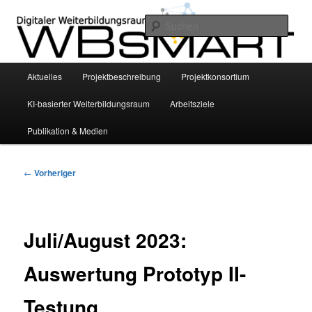
Zum
INVITE Project – Bildungswissenschaftliche Grundlegung eines smarten KI-
basierten digitalen Weiterbildungsraums für die Altenhilfe mittels
primären
Such
personalisierter Empfehlungssysteme
Inhalt
springen
WBsmart
Hauptmenü
Aktuelles
Projektbeschreibung
Projektkonsortium
KI-basierter Weiterbildungsraum
Arbeitsziele
Publikation & Medien
Beitragsnavigation
←
Vorheriger
Juli/August 2023:
Auswertung Prototyp II-
Testung