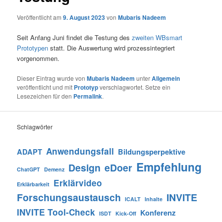
Veröffentlicht am
9. August 2023
von
Mubaris Nadeem
Seit Anfang Juni findet die Testung des
zweiten WBsmart
Prototypen
statt. Die Auswertung wird prozessintegriert
vorgenommen.
Dieser Eintrag wurde von
Mubaris Nadeem
unter
Allgemein
veröffentlicht und mit
Prototyp
verschlagwortet. Setze ein
Lesezeichen für den
Permalink
.
Schlagwörter
Anwendungsfall
ADAPT
Bildungsperpektive
Empfehlung
Design
eDoer
ChatGPT
Demenz
Erklärvideo
Erklärbarkeit
Forschungsaustausch
INVITE
ICALT
Inhalte
INVITE Tool-Check
Konferenz
ISDT
Kick-Off