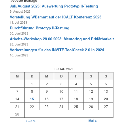
Neueste Beiträge
Juli/August 2023: Auswertung Prototyp II-Testung
9. August 2023
Vorstellung WBsmart auf der ICALT Konferenz 2023
11. Juli 2023
Durchführung Prototyp II-Testung
30. Juni 2023
Arbeits-Workshop 28.06.2023: Mentoring und Erklärbarkeit
28. Juni 2023
Vorbereitungen für das INVITE-ToolCheck 2.0 in 2024
16. Juni 2023
FEBRUAR 2022
M
D
M
D
F
S
S
1
2
3
4
5
6
7
8
9
10
11
12
13
14
15
16
17
18
19
20
21
22
23
24
25
26
27
28
« Jan.
Mai »