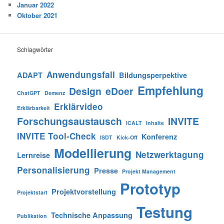
Januar 2022
Oktober 2021
Schlagwörter
Anwendungsfall
ADAPT
Bildungsperpektive
Empfehlung
Design
eDoer
ChatGPT
Demenz
Erklärvideo
Erklärbarkeit
Forschungsaustausch
INVITE
ICALT
Inhalte
INVITE Tool-Check
Konferenz
ISDT
Kick-Off
Modellierung
Netzwerktagung
Lernreise
Personalisierung
Presse
Projekt Management
Prototyp
Projektvorstellung
Projektstart
Testung
Technische Anpassung
Publikation