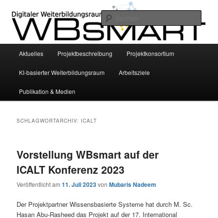
Zum
Zum
INVITE Project – Bildungswissenschaftliche Grundlegung eines smarten KI-
basierten digitalen Weiterbildungsraums für die Altenhilfe mittels
primären
sekundären
Such
personalisierter Empfehlungssysteme
Inhalt
Inhalt
springen
springen
WBsmart
Hauptmenü
Aktuelles
Projektbeschreibung
Projektkonsortium
KI-basierter Weiterbildungsraum
Arbeitsziele
Publikation & Medien
SCHLAGWORTARCHIV:
ICALT
Vorstellung WBsmart auf der
ICALT Konferenz 2023
Veröffentlicht am
11. Juli 2023
von
Mubaris Nadeem
Der Projektpartner Wissensbasierte Systeme hat durch M. Sc.
Hasan Abu-Rasheed das Projekt auf der 17. International