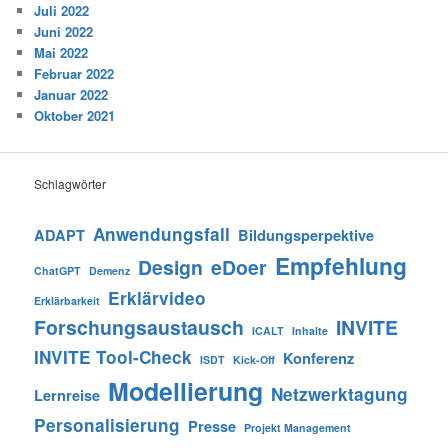
Juli 2022
Juni 2022
Mai 2022
Februar 2022
Januar 2022
Oktober 2021
Schlagwörter
Anwendungsfall
ADAPT
Bildungsperpektive
Empfehlung
Design
eDoer
ChatGPT
Demenz
Erklärvideo
Erklärbarkeit
Forschungsaustausch
INVITE
ICALT
Inhalte
INVITE Tool-Check
Konferenz
ISDT
Kick-Off
Modellierung
Netzwerktagung
Lernreise
Personalisierung
Presse
Projekt Management