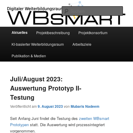
Zum
Zum
INVITE Project – Bildungswissenschaftliche Grundlegung eines smarten KI-
basierten digitalen Weiterbildungsraums für die Altenhilfe mittels
primären
sekundären
Such
personalisierter Empfehlungssysteme
Inhalt
Inhalt
springen
springen
WBsmart
Hauptmenü
Aktuelles
Projektbeschreibung
Projektkonsortium
KI-basierter Weiterbildungsraum
Arbeitsziele
Publikation & Medien
Juli/August 2023:
Auswertung Prototyp II-
Testung
Veröffentlicht am
9. August 2023
von
Mubaris Nadeem
Seit Anfang Juni findet die Testung des
zweiten WBsmart
Prototypen
statt. Die Auswertung wird prozessintegriert
vorgenommen.