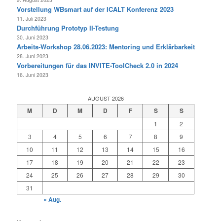
Vorstellung WBsmart auf der ICALT Konferenz 2023
11. Juli 2023
Durchführung Prototyp II-Testung
30. Juni 2023
Arbeits-Workshop 28.06.2023: Mentoring und Erklärbarkeit
28. Juni 2023
Vorbereitungen für das INVITE-ToolCheck 2.0 in 2024
16. Juni 2023
AUGUST 2026
M
D
M
D
F
S
S
1
2
3
4
5
6
7
8
9
10
11
12
13
14
15
16
17
18
19
20
21
22
23
24
25
26
27
28
29
30
31
« Aug.