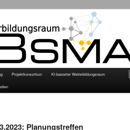
nschaftliche Grundlegung eines smarten KI-basierten digitalen
enhilfe mittels personalisierter Empfehlungssysteme
ng
Projektkonsortium
KI-basierter Weiterbildungsraum
edien
3.2023: Planungstreffen