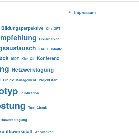
Impressum
Bildungsperpektive
ChatGPT
mpfehlung
Erklärbarkeit
gsaustausch
ICALT
Inhalte
heck
Konferenz
ISDT
Kick-Off
ung
Netzwerktagung
e
Projekt Management
Projektstart
otyp
Publikation
estung
Tool-Check
ttbewerbstagung
kunftswerkstatt
Ähnlichkeit