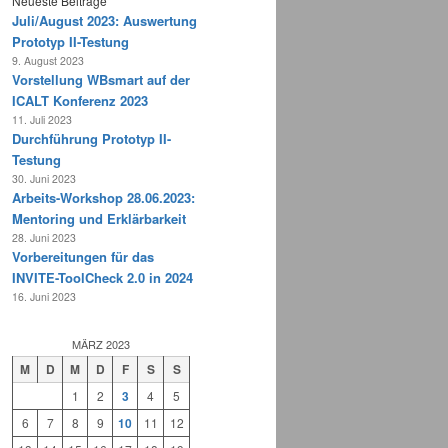
Neueste Beiträge
Juli/August 2023: Auswertung
Prototyp II-Testung
9. August 2023
Vorstellung WBsmart auf der
ICALT Konferenz 2023
11. Juli 2023
Durchführung Prototyp II-
Testung
30. Juni 2023
Arbeits-Workshop 28.06.2023:
Mentoring und Erklärbarkeit
28. Juni 2023
Vorbereitungen für das
INVITE-ToolCheck 2.0 in 2024
16. Juni 2023
MÄRZ 2023
M
D
M
D
F
S
S
1
2
3
4
5
6
7
8
9
10
11
12