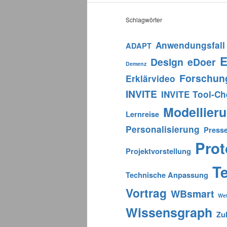
Schlagwörter
Anwendungsfall
ADAPT
E
Design
eDoer
Demenz
Forschun
Erklärvideo
INVITE
INVITE Tool-C
Modellier
Lernreise
Personalisierung
Press
Prot
Projektvorstellung
T
Technische Anpassung
Vortrag
WBsmart
We
Wissensgraph
Zu