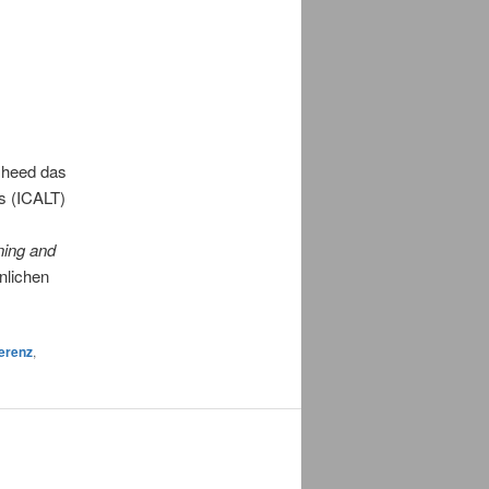
sheed das
s (ICALT)
ning and
nlichen
erenz
,