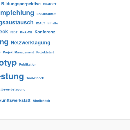
Bildungsperpektive
ChatGPT
mpfehlung
Erklärbarkeit
gsaustausch
ICALT
Inhalte
heck
Konferenz
ISDT
Kick-Off
ung
Netzwerktagung
e
Projekt Management
Projektstart
otyp
Publikation
estung
Tool-Check
ttbewerbstagung
kunftswerkstatt
Ähnlichkeit