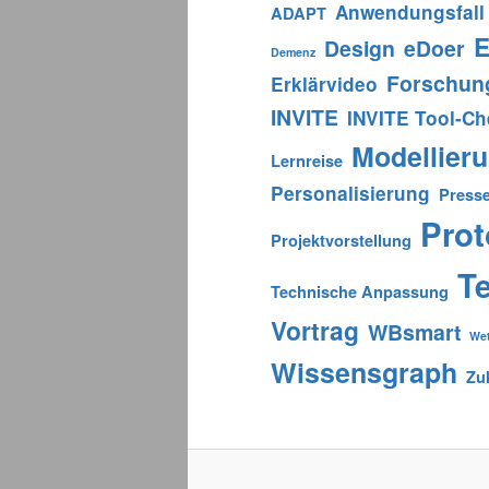
Anwendungsfall
ADAPT
E
Design
eDoer
Demenz
Forschun
Erklärvideo
INVITE
INVITE Tool-C
Modellier
Lernreise
Personalisierung
Press
Prot
Projektvorstellung
T
Technische Anpassung
Vortrag
WBsmart
We
Wissensgraph
Zu