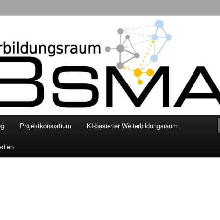
nschaftliche Grundlegung eines smarten KI-basierten digitalen
enhilfe mittels personalisierter Empfehlungssysteme
ng
Projektkonsortium
KI-basierter Weiterbildungsraum
edien