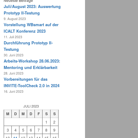
Neueste Beiträge
Juli/August 2023: Auswertung
Prototyp II-Testung
9. August 2023
Vorstellung WBsmart auf der
ICALT Konferenz 2023
11. Juli 2023
Durchführung Prototyp II-
Testung
30. Juni 2023
Arbeits-Workshop 28.06.2023:
Mentoring und Erklärbarkeit
28. Juni 2023
Vorbereitungen für das
INVITE-ToolCheck 2.0 in 2024
16. Juni 2023
JULI 2023
M
D
M
D
F
S
S
1
2
3
4
5
6
7
8
9
10
12
13
14
15
16