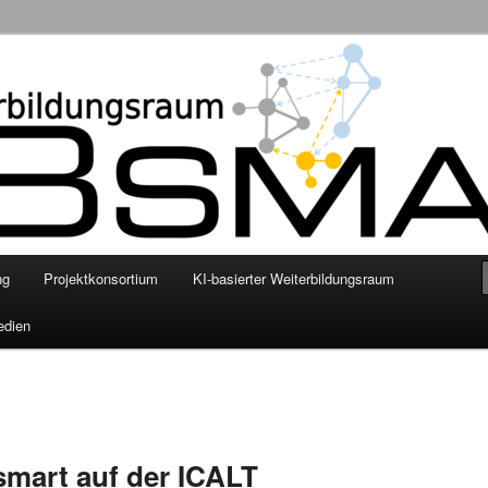
nschaftliche Grundlegung eines smarten KI-basierten digitalen
enhilfe mittels personalisierter Empfehlungssysteme
ng
Projektkonsortium
KI-basierter Weiterbildungsraum
edien
mart auf der ICALT