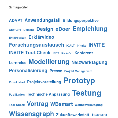
Schlagwörter
Anwendungsfall
ADAPT
Bildungsperpektive
Empfehlung
Design
eDoer
ChatGPT
Demenz
Erklärvideo
Erklärbarkeit
Forschungsaustausch
INVITE
ICALT
Inhalte
INVITE Tool-Check
Konferenz
ISDT
Kick-Off
Modellierung
Netzwerktagung
Lernreise
Personalisierung
Presse
Projekt Management
Prototyp
Projektvorstellung
Projektstart
Testung
Technische Anpassung
Publikation
Vortrag
WBsmart
Tool-Check
Wettbewerbstagung
Wissensgraph
Zukunftswerkstatt
Ähnlichkeit