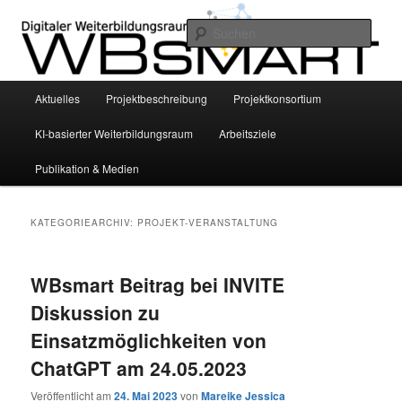
Zum
Zum
INVITE Project – Bildungswissenschaftliche Grundlegung eines smarten KI-
basierten digitalen Weiterbildungsraums für die Altenhilfe mittels
primären
sekundären
Such
personalisierter Empfehlungssysteme
Inhalt
Inhalt
springen
springen
WBsmart
Hauptmenü
Aktuelles
Projektbeschreibung
Projektkonsortium
KI-basierter Weiterbildungsraum
Arbeitsziele
Publikation & Medien
KATEGORIEARCHIV:
PROJEKT-VERANSTALTUNG
WBsmart Beitrag bei INVITE
Diskussion zu
Einsatzmöglichkeiten von
ChatGPT am 24.05.2023
Veröffentlicht am
24. Mai 2023
von
Mareike Jessica