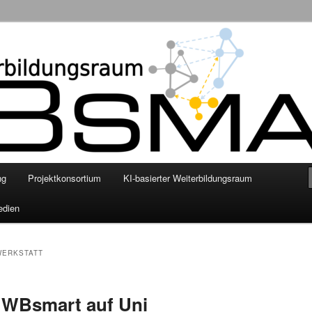
nschaftliche Grundlegung eines smarten KI-basierten digitalen
enhilfe mittels personalisierter Empfehlungssysteme
ng
Projektkonsortium
KI-basierter Weiterbildungsraum
edien
WERKSTATT
u WBsmart auf Uni