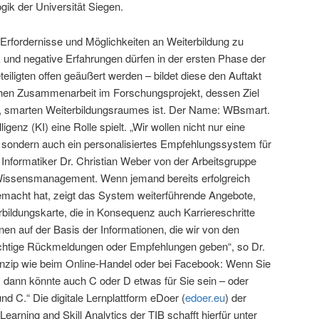
ik der Universität Siegen.
en Erfordernisse und Möglichkeiten an Weiterbildung zu
ik und negative Erfahrungen dürfen in der ersten Phase der
eiligten offen geäußert werden – bildet diese den Auftakt
lichen Zusammenarbeit im Forschungsprojekt, dessen Ziel
en, smarten Weiterbildungsraumes ist. Der Name: WBsmart.
ligenz (KI) eine Rolle spielt. „Wir wollen nicht nur eine
n, sondern auch ein personalisiertes Empfehlungssystem für
t Informatiker Dr. Christian Weber von der Arbeitsgruppe
issensmanagement. Wenn jemand bereits erfolgreich
cht hat, zeigt das System weiterführende Angebote,
rbildungskarte, die in Konsequenz auch Karriereschritte
en auf der Basis der Informationen, die wir von den
tige Rückmeldungen oder Empfehlungen geben“, so Dr.
rinzip wie beim Online-Handel oder bei Facebook: Wenn Sie
n, dann könnte auch C oder D etwas für Sie sein – oder
d C.“ Die digitale Lernplattform eDoer (
edoer.eu
) der
rning and Skill Analytics der TIB schafft hierfür unter