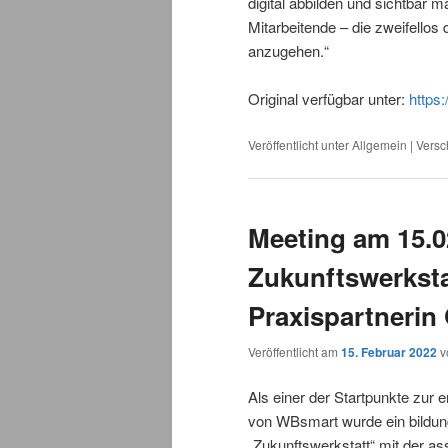
digital abbilden und sichtbar m
Mitarbeitende – die zweifellos
anzugehen.“
Original verfügbar unter:
https:
Veröffentlicht unter
Allgemein
|
Versc
Meeting am 15.0
Zukunftswerkstat
Praxispartnerin
Veröffentlicht am
15. Februar 2022
v
Als einer der Startpunkte zur 
von WBsmart wurde ein bildung
„Zukunftswerkstatt“ mit der as