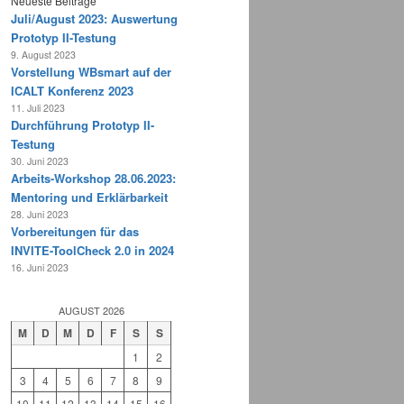
Neueste Beiträge
Juli/August 2023: Auswertung
Prototyp II-Testung
9. August 2023
Vorstellung WBsmart auf der
ICALT Konferenz 2023
11. Juli 2023
Durchführung Prototyp II-
Testung
30. Juni 2023
Arbeits-Workshop 28.06.2023:
Mentoring und Erklärbarkeit
28. Juni 2023
Vorbereitungen für das
INVITE-ToolCheck 2.0 in 2024
16. Juni 2023
AUGUST 2026
M
D
M
D
F
S
S
1
2
3
4
5
6
7
8
9
10
11
12
13
14
15
16