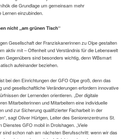
ismihók die Grundlage um gemeinsam mehr
ale Lernen einzubinden.
en nicht ,,am grünen Tisch‘‘
gen Gesellschaft der Franziskanerinnen zu Olpe gestalten
um aktiv mit – Offenheit und Verständnis für die Lebenswelt
ligen Gegenübers sind besonders wichtig, denn WBsmart
matisch aufeinander beziehen.
ist bei den Einrichtungen der GFO Olpe groß, denn das
g und gesellschaftliche Veränderungen erfordern innovative
rfnissen der Lernenden orientieren. „Der digitale
n Mitarbeiterinnen und Mitarbeitern eine individuelle
n und zur Sicherung qualifizierter Facharbeit in der
en“, sagt Oliver Hürtgen, Leiter des Seniorenzentrums St.
 Dienstes GFO mobil in Drolshagen. „Viele
er sind schon nah am nächsten Berufsschritt: wenn wir das