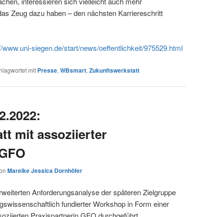
achen, interessieren sich vielleicht auch mehr
 das Zeug dazu haben – den nächsten Karriereschritt
//www.uni-siegen.de/start/news/oeffentlichkeit/975529.html
hlagwortet mit
Presse
,
WBsmart
,
Zukunftswerkstatt
2.2022:
t mit assoziierter
 GFO
on
Mareike Jessica Dornhöfer
erweiterten Anforderungsanalyse der späteren Zielgruppe
swissenschaftlich fundierter Workshop in Form einer
soziierten Praxispartnerin GFO durchgeführt.