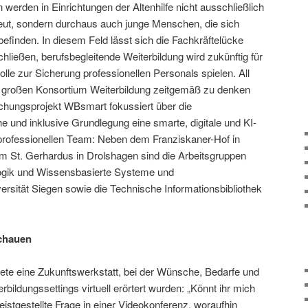
 werden in Einrichtungen der Altenhilfe nicht ausschließlich
eut, sondern durchaus auch junge Menschen, die sich
finden. In diesem Feld lässt sich die Fachkräftelücke
chließen, berufsbegleitende Weiterbildung wird zukünftig für
olle zur Sicherung professionellen Personals spielen. All
m großen Konsortium Weiterbildung zeitgemäß zu denken
chungsprojekt WBsmart fokussiert über die
e und inklusive Grundlegung eine smarte, digitale und KI-
professionellen Team: Neben dem Franziskaner-Hof in
m St. Gerhardus in Drolshagen sind die Arbeitsgruppen
ogik und Wissensbasierte Systeme und
sität Siegen sowie die Technische Informationsbibliothek
chauen
te eine Zukunftswerkstatt, bei der Wünsche, Bedarfe und
ildungssettings virtuell erörtert wurden: „Könnt ihr mich
eistgestellte Frage in einer Videokonferenz, woraufhin