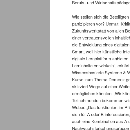
Berufs- und Wirtschaftspädagog
Wie stellen sich die Beteiligt
partizipieren vor? Unmut, Krit
Zukunftswerkstatt von allen Bet
einer vertrauensvollen inhalt
die Entwicklung eines digital
Smart, weil hier künstliche Intel
digitale Lernplattform anbiete
Lerninhalte entwickeln“, erklär
Wissensbasierte Systeme & W
Kurse zum Thema Demenz gema
skizziert Wege auf einer Weite
ermöglichen könnten. „Wir könn
Teilnehmenden bekommen wich
Weber. „Das funktioniert im P
sich für A oder B interessiere
auch eine Kombination aus A un
Nachwuchsforschungsgruppe Lea