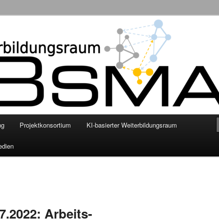
nschaftliche Grundlegung eines smarten KI-basierten digitalen
enhilfe mittels personalisierter Empfehlungssysteme
ng
Projektkonsortium
KI-basierter Weiterbildungsraum
edien
7.2022: Arbeits-