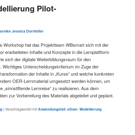
llierung Pilot-
areike Jessica Dornhöfer
ts-Workshop hat das Projektteam WBsmart sich mit der
r erarbeiteten Inhalte und Konzepte in die Lernplattform
ie sich der digitale Weiterbildungsraum für den
t. Wichtiges Unterscheidungskriterium im Zuge der
Transformation der Inhalte in „Kurse“ und welche konkreten
egendem OER-Lernmaterial umgesetzt werden können, um
e „sinnstiftende Lernreise“ zu realisieren. Aus dem
en zur Vorbereitung des Materials abgeleitet und geplant.
op
|
Verschlagwortet mit
Anwendungsfall
,
eDoer
,
Modellierung