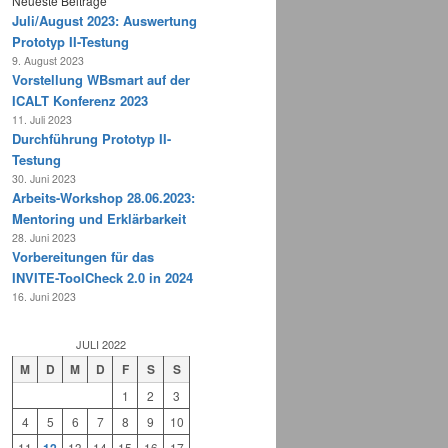
Neueste Beiträge
Juli/August 2023: Auswertung
Prototyp II-Testung
9. August 2023
Vorstellung WBsmart auf der
ICALT Konferenz 2023
11. Juli 2023
Durchführung Prototyp II-
Testung
30. Juni 2023
Arbeits-Workshop 28.06.2023:
Mentoring und Erklärbarkeit
28. Juni 2023
Vorbereitungen für das
INVITE-ToolCheck 2.0 in 2024
16. Juni 2023
JULI 2022
M
D
M
D
F
S
S
1
2
3
4
5
6
7
8
9
10
11
13
14
15
16
17