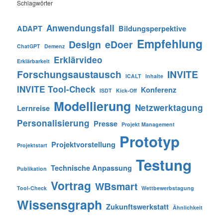
Schlagwörter
Anwendungsfall
ADAPT
Bildungsperpektive
Empfehlung
Design
eDoer
ChatGPT
Demenz
Erklärvideo
Erklärbarkeit
Forschungsaustausch
INVITE
ICALT
Inhalte
INVITE Tool-Check
Konferenz
ISDT
Kick-Off
Modellierung
Netzwerktagung
Lernreise
Personalisierung
Presse
Projekt Management
Prototyp
Projektvorstellung
Projektstart
Testung
Technische Anpassung
Publikation
Vortrag
WBsmart
Tool-Check
Wettbewerbstagung
Wissensgraph
Zukunftswerkstatt
Ähnlichkeit