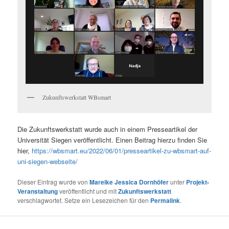
Zukunftswerkstatt WBsmart
Die Zukunftswerkstatt wurde auch in einem Presseartikel der
Universität Siegen veröffentlicht. Einen Beitrag hierzu finden Sie
hier,
https://wbsmart.eu/2022/06/01/presseartikel-zu-wbsmart-auf-
uni-siegen-webseite/
Dieser Eintrag wurde von
Mareike Jessica Dornhöfer
unter
Projekt-
Veranstaltung
veröffentlicht und mit
Zukunftswerkstatt
verschlagwortet. Setze ein Lesezeichen für den
Permalink
.