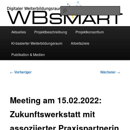
Zum
INVITE Project – Bildungswissenschaftliche Grundlegung eines smarten KI-
basierten digitalen Weiterbildungsraums für die Altenhilfe mittels
primären
Such
personalisierter Empfehlungssysteme
Inhalt
springen
WBsmart
Hauptmenü
Aktuelles
Projektbeschreibung
Projektkonsortium
KI-basierter Weiterbildungsraum
Arbeitsziele
Publikation & Medien
Beitragsnavigation
←
Vorheriger
Nächster
→
Meeting am 15.02.2022:
Zukunftswerkstatt mit
assoziierter Praxispartnerin