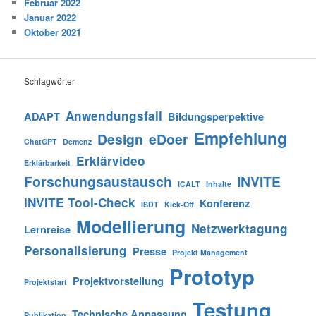
Februar 2022
Januar 2022
Oktober 2021
Schlagwörter
Anwendungsfall
ADAPT
Bildungsperpektive
Empfehlung
Design
eDoer
ChatGPT
Demenz
Erklärvideo
Erklärbarkeit
Forschungsaustausch
INVITE
ICALT
Inhalte
INVITE Tool-Check
Konferenz
ISDT
Kick-Off
Modellierung
Netzwerktagung
Lernreise
Personalisierung
Presse
Projekt Management
Prototyp
Projektvorstellung
Projektstart
Testung
Technische Anpassung
Publikation