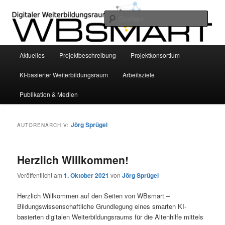
Zum
Zum
INVITE Project – Bildungswissenschaftliche Grundlegung eines smarten KI-
basierten digitalen Weiterbildungsraums für die Altenhilfe mittels
primären
sekundären
Such
personalisierter Empfehlungssysteme
Inhalt
Inhalt
springen
springen
WBsmart
Hauptmenü
Aktuelles
Projektbeschreibung
Projektkonsortium
KI-basierter Weiterbildungsraum
Arbeitsziele
Publikation & Medien
Jörg Sprügel
AUTORENARCHIV:
Herzlich Willkommen!
Veröffentlicht am
1. Oktober 2021
von
Jörg Sprügel
Herzlich Willkommen auf den Seiten von WBsmart –
Bildungswissenschaftliche Grundlegung eines smarten KI-
basierten digitalen Weiterbildungsraums für die Altenhilfe mittels