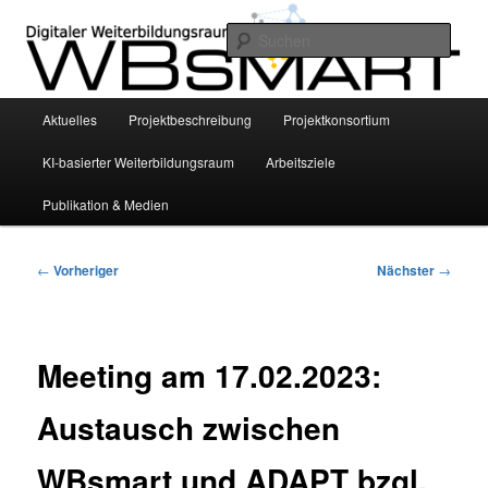
Zum
INVITE Project – Bildungswissenschaftliche Grundlegung eines smarten KI-
basierten digitalen Weiterbildungsraums für die Altenhilfe mittels
primären
Such
personalisierter Empfehlungssysteme
Inhalt
springen
WBsmart
Hauptmenü
Aktuelles
Projektbeschreibung
Projektkonsortium
KI-basierter Weiterbildungsraum
Arbeitsziele
Publikation & Medien
Beitragsnavigation
←
Vorheriger
Nächster
→
Meeting am 17.02.2023:
Austausch zwischen
WBsmart und ADAPT bzgl.