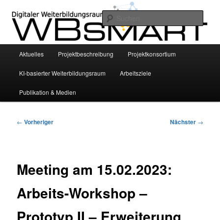
Zum
INVITE Project – Bildungswissenschaftliche Grundlegung eines smarten KI-
basierten digitalen Weiterbildungsraums für die Altenhilfe mittels
primären
Such
personalisierter Empfehlungssysteme
Inhalt
springen
WBsmart
Hauptmenü
Aktuelles
Projektbeschreibung
Projektkonsortium
KI-basierter Weiterbildungsraum
Arbeitsziele
Publikation & Medien
Beitragsnavigation
←
Vorheriger
Nächster
→
Meeting am 15.02.2023:
Arbeits-Workshop –
Prototyp II – Erweiterung