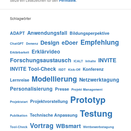
Setze ein Lesezeichen für den
Permalink
.
Schlagwörter
Anwendungsfall
ADAPT
Bildungsperpektive
Empfehlung
Design
eDoer
ChatGPT
Demenz
Erklärvideo
Erklärbarkeit
Forschungsaustausch
INVITE
ICALT
Inhalte
INVITE Tool-Check
Konferenz
ISDT
Kick-Off
Modellierung
Netzwerktagung
Lernreise
Personalisierung
Presse
Projekt Management
Prototyp
Projektvorstellung
Projektstart
Testung
Technische Anpassung
Publikation
Vortrag
WBsmart
Tool-Check
Wettbewerbstagung